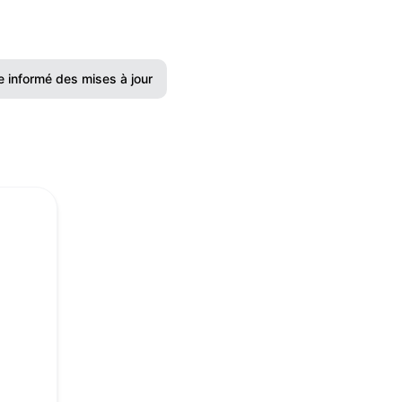
e informé des mises à jour
Email
Slack
Microsoft Teams
Discord
Chat Google
Webhook
RSS