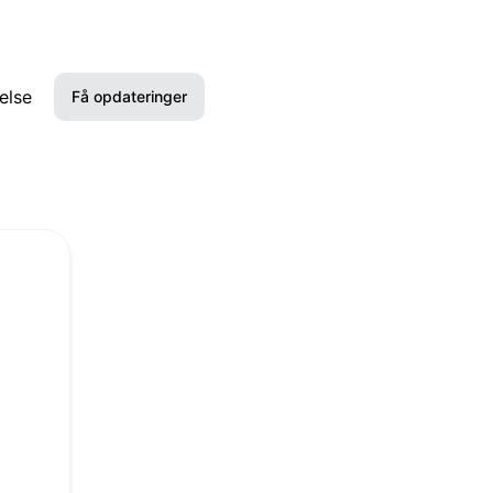
else
Få opdateringer
E-mail
Slack
Microsoft Teams
Discord
Google Chat
Webhook
RSS