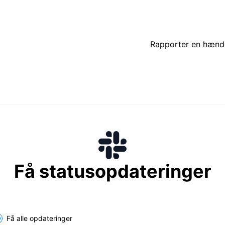
Rapporter en hænd
Få statusopdateringer
lect the components you want to receive updates for
Få alle opdateringer